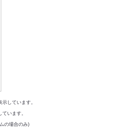
認証・ポータル連携
データ連携
シングルサインオン（SSO）
データベース連携
ポートレット表示
自動申請／外部システム
店舗からの申請
工場への申請
SharePointとの連携
決裁データ出力
イノチオホールディングス株
エステー株式会社 様
サイボウズグループウェアとの連携
ユーザー情報連携
式会社 様
API連携
通知
Teams連携
表示しています。
しています。
ムの場合のみ)