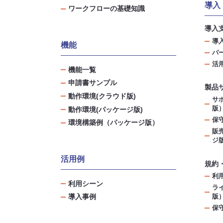
導入
ワークフローの基礎知識
導入
導
機能
パ
活
機能一覧
申請書サンプル
製品
動作環境(クラウド版)
サ
版
動作環境(パッケージ版)
保
環境構築例（パッケージ版）
販
ジ
活用例
規約
利
利用シーン
ラ
導入事例
版
保