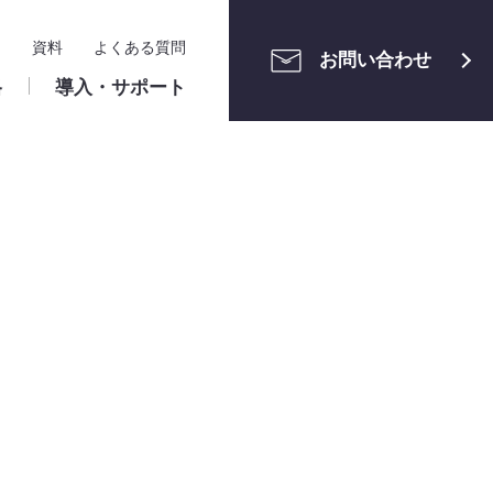
ー
資料
よくある質問
お問い合わせ
格
導入・サポート
メンテナン
ご利用中の方へ
運用管理
ユーザーサポートサイト
申請案件の管理
・組織管理
ワークフロー構築相談会
アクセス制限・セキュリ
ティ
ト設定
クラウド版
ロー設定
ユーザーマニュアル（申請者・承認
識
算
株式会社ホンダモビリティ南
情報システム関連
ー・業務区分
者）
関東 様
リファレンスマニュアル（管理者）
メンテナンス情報
パッケージ版