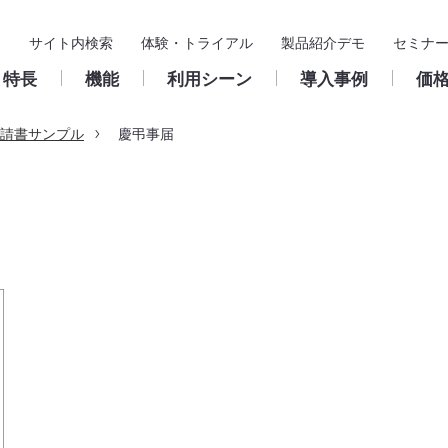
サイト内検索
体験・トライアル
製品紹介デモ
セミナ
特長
機能
利用シーン
導入事例
価
請書サンプル
慶弔事届
基本機能
導入支援
入力フォーム
製品サポート
構築・
ス
申請
導入までの流れ
申請／承認フォーム
クラウド版
ユーザー
承認・決裁
パートナー
申請／承認フォームの作
サポート窓口のご案内
成
承認ルー
保管・検索
活用推進サイト
パッケージ版
ワークフ
集計
保守のご案内
鹿児島きもつき農業協同組合
Create!Webフローとは
お問い合わせフォーム
稟議書（決裁伺い）
クラウド版
ワークフローの基礎知
総務諸届／出張費精
浜松商工会議所 様
パッケージ版
よくある質問
フォルダ
ユーザー支援
販売・サポートサイクル
様
外部連携