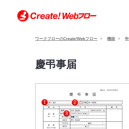
ワークフローのCreate!Webフロー
機能
申
特長
機能
利用シーン
導入事例
価格
導入・サポート
お問い合わせ
慶弔事届
導入・サポートトップ
お問い合わせトップ
利用シーントップ
導入事例トップ
特長トップ
機能トップ
価格トップ
クラウド版とパッケージ版の比較
申請書サンプル
規約・契約条項
セキュリティへの取り組み
動作環境（クラウド版）
製品の沿革
動作環境（パッケージ版）
環境構築例（パッケージ版）