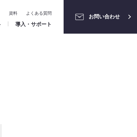
ー
資料
よくある質問
お問い合わせ
格
導入・サポート
メンテナン
ご利用中の方へ
運用管理
ユーザーサポートサイト
申請案件の管理
・組織管理
ワークフロー構築相談会
アクセス制限・セキュリ
ティ
ト設定
クラウド版
ロー設定
ユーザーマニュアル（申請者・承認
識
算
株式会社ホンダモビリティ南
情報システム関連
ー・業務区分
者）
関東 様
リファレンスマニュアル（管理者）
メンテナンス情報
パッケージ版