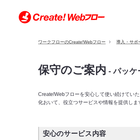
ワークフローのCreate!Webフロー
導入・サポ
特長
機能
利用シーン
導入事例
価格
導入・サポート
お問い合わせ
保守のご案内
- パッ
導入・サポートトップ
お問い合わせトップ
利用シーントップ
導入事例トップ
特長トップ
機能トップ
価格トップ
Create!Webフローを安心して使い続け
クラウド版とパッケージ版の比較
申請書サンプル
規約・契約条項
化おいて、役立つサービスや情報を提供しま
セキュリティへの取り組み
動作環境（クラウド版）
製品の沿革
動作環境（パッケージ版）
環境構築例（パッケージ版）
安心のサービス内容