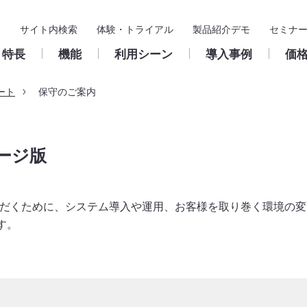
サイト内検索
体験・トライアル
製品紹介デモ
セミナ
特長
機能
利用シーン
導入事例
価
ート
保守のご案内
基本機能
導入支援
入力フォーム
製品サポート
構築・
ス
申請
導入までの流れ
申請／承認フォーム
クラウド版
ケージ版
ユーザー
承認・決裁
パートナー
申請／承認フォームの作
サポート窓口のご案内
成
承認ルー
保管・検索
活用推進サイト
パッケージ版
ワークフ
集計
ていただくために、システム導入や運用、お客様を取り巻く環境の変
保守のご案内
鹿児島きもつき農業協同組合
Create!Webフローとは
お問い合わせフォーム
稟議書（決裁伺い）
クラウド版
ワークフローの基礎知
総務諸届／出張費精
浜松商工会議所 様
パッケージ版
よくある質問
フォルダ
す。
ユーザー支援
販売・サポートサイクル
様
外部連携