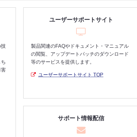
認証・ポータル連携
データ連携
シングルサインオン（SSO）
データベース連携
ユーザーサポートサイト
ポートレット表示
自動申請／外部システム
店舗からの申請
工場への申請
SharePointとの連携
決裁データ出力
イノチオホールディングス株
エステー株式会社 様
サイボウズグループウェアとの連携
ユーザー情報連携
式会社 様
の技
製品関連のFAQやドキュメント・マニュアル
API連携
の閲覧、アップデートパッチのダウンロード
通知
もち
等のサービスを提供します。
Teams連携
障害
ユーザーサポートサイト TOP
サポート情報配信
）