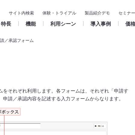
サイト内検索
体験・トライアル
製品紹介デモ
セミナ
特長
機能
利用シーン
導入事例
価
請／承認フォーム
基本機能
導入支援
入力フォーム
製品サポート
構築・
ス
ム
申請
導入までの流れ
申請／承認フォーム
クラウド版
ユーザー
承認・決裁
パートナー
申請／承認フォームの作
サポート窓口のご案内
成
承認ルー
保管・検索
活用推進サイト
パッケージ版
ワークフ
集計
ムをそれぞれ利用します。各フォームは、それぞれ「申請す
保守のご案内
鹿児島きもつき農業協同組合
Create!Webフローとは
お問い合わせフォーム
稟議書（決裁伺い）
クラウド版
ワークフローの基礎知
総務諸届／出張費精
浜松商工会議所 様
パッケージ版
よくある質問
フォルダ
、申請／承認内容を記述する入力フォームからなります。
ユーザー支援
販売・サポートサイクル
様
外部連携