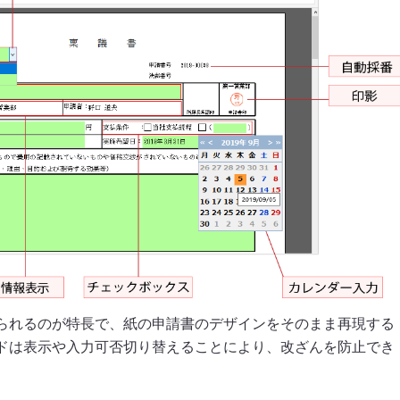
認証・ポータル連携
データ連携
シングルサインオン（SSO）
データベース連携
ポートレット表示
自動申請／外部システム
店舗からの申請
工場への申請
SharePointとの連携
決裁データ出力
イノチオホールディングス株
エステー株式会社 様
サイボウズグループウェアとの連携
ユーザー情報連携
式会社 様
API連携
通知
Teams連携
られるのが特長で、紙の申請書のデザインをそのまま再現する
ドは表示や入力可否切り替えることにより、改ざんを防止でき