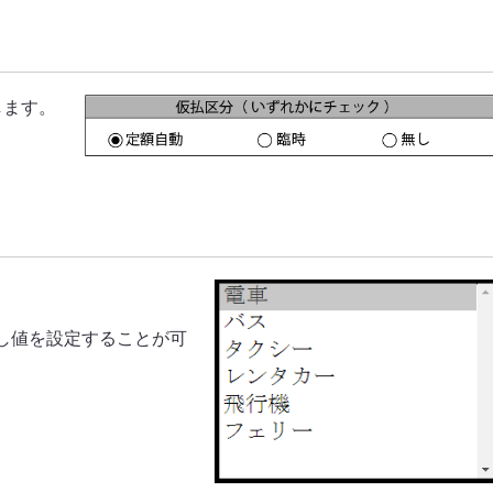
します。
。
し値を設定することが可