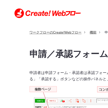
ワークフローのCreate!Webフロー
機能
申
特長
機能
利用シーン
導入事例
価格
導入・サポート
お問い合わせ
申請／承認フォー
導入・サポートトップ
お問い合わせトップ
利用シーントップ
導入事例トップ
特長トップ
機能トップ
価格トップ
申請者は申請フォーム・承認者は承認フォー
クラウド版とパッケージ版の比較
申請書サンプル
規約・契約条項
る」「承認する」ボタンなどの操作パネルと
セキュリティへの取り組み
動作環境（クラウド版）
製品の沿革
動作環境（パッケージ版）
環境構築例（パッケージ版）