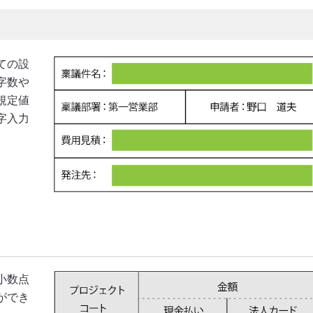
ての設
字数や
規定値
字入力
小数点
ができ