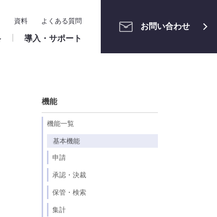
ー
資料
よくある質問
お問い合わせ
格
導入・サポート
メンテナン
ご利用中の方へ
運用管理
機能
ユーザーサポートサイト
申請案件の管理
・組織管理
ワークフロー構築相談会
アクセス制限・セキュリ
機能一覧
ティ
ト設定
クラウド版
基本機能
ロー設定
ユーザーマニュアル（申請者・承認
識
算
株式会社ホンダモビリティ南
情報システム関連
申請
ー・業務区分
者）
関東 様
リファレンスマニュアル（管理者）
承認・決裁
メンテナンス情報
保管・検索
パッケージ版
集計