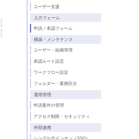
パスワードセンター
ユーザー支援
kintone連携
入力フォーム
からの申請
クラウドサイン連携
見積書、注文書
申請／承認フォーム
FUJIFILM IWpro連携
学校法人北里研究所 様
構築・メンテナンス
駅探連携（経路検索・交通費）
Webhook
ユーザー・組織管理
承認ルート設定
ワークフロー設定
フォルダー・業務区分
運用管理
申請案件の管理
アクセス制限・セキュリティ
外部連携
シングルサインオン（SSO）