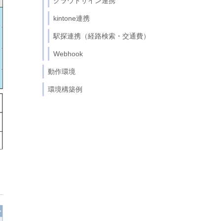
クラウドサイン連携
kintone連携
駅探連携（経路検索・交通費）
Webhook
動作環境
環境構築例