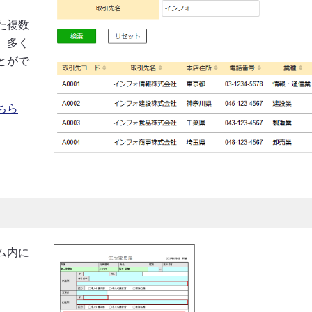
た複数
、多く
とがで
ちら
ム内に