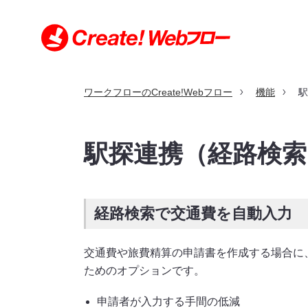
ワークフローのCreate!Webフロー
機能
駅
特長
機能
利用シーン
導入事例
価格
導入・サポート
お問い合わせ
駅探連携（経路検索
導入・サポートトップ
お問い合わせトップ
利用シーントップ
導入事例トップ
特長トップ
機能トップ
価格トップ
経路検索で交通費を自動入力
クラウド版とパッケージ版の比較
申請書サンプル
規約・契約条項
セキュリティへの取り組み
動作環境（クラウド版）
交通費や旅費精算の申請書を作成する場合に
製品の沿革
動作環境（パッケージ版）
ためのオプションです。
環境構築例（パッケージ版）
申請者が入力する手間の低減