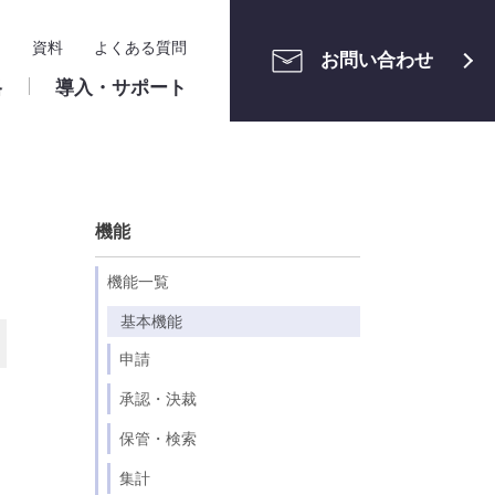
ー
資料
よくある質問
お問い合わせ
格
導入・サポート
メンテナン
ご利用中の方へ
運用管理
機能
ユーザーサポートサイト
申請案件の管理
・組織管理
ワークフロー構築相談会
アクセス制限・セキュリ
機能一覧
ティ
ト設定
クラウド版
基本機能
ロー設定
ユーザーマニュアル（申請者・承認
識
算
株式会社ホンダモビリティ南
情報システム関連
申請
ー・業務区分
者）
関東 様
リファレンスマニュアル（管理者）
承認・決裁
メンテナンス情報
保管・検索
パッケージ版
集計