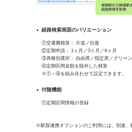
経路検索画面のバリエーション
①交通費精算： 片道／往復
②定期申請： 1ヶ月／3ヶ月／6ヶ月
③席種別選択： 自由席／指定席／グリー
④定期区間金額を除外した精算
※①～④を組み合わせて設定できます。
付随機能
①定期区間情報の登録
駅探連携オプションのご利用には、別途、