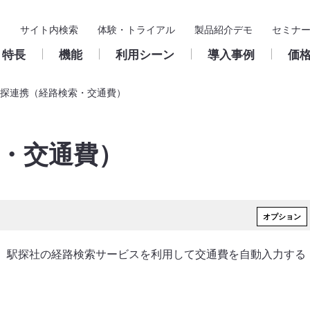
サイト内検索
体験・トライアル
製品紹介デモ
セミナ
特長
機能
利用シーン
導入事例
価
探連携（経路検索・交通費）
基本機能
導入支援
入力フォーム
製品サポート
構築・
ス
・交通費）
申請
導入までの流れ
申請／承認フォーム
クラウド版
ユーザー
承認・決裁
パートナー
申請／承認フォームの作
サポート窓口のご案内
成
承認ルー
保管・検索
活用推進サイト
パッケージ版
ワークフ
集計
保守のご案内
鹿児島きもつき農業協同組合
Create!Webフローとは
お問い合わせフォーム
稟議書（決裁伺い）
クラウド版
ワークフローの基礎知
総務諸届／出張費精
浜松商工会議所 様
パッケージ版
よくある質問
フォルダ
ユーザー支援
販売・サポートサイクル
様
、駅探社の経路検索サービスを利用して交通費を自動入力する
外部連携