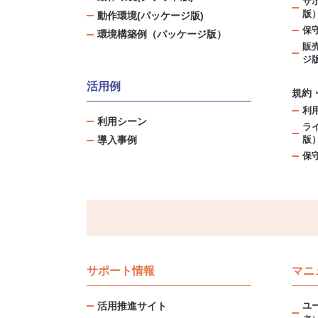
サ
版
動作環境(パッケージ版)
保
環境構築例（パッケージ版）
販
ジ
活用例
規約
利
利用シーン
ラ
導入事例
版
保
サポート情報
マニ
ユ
活用推進サイト