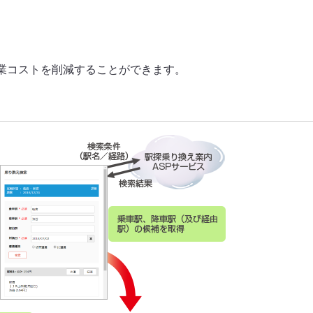
認証・ポータル連携
データ連携
シングルサインオン（SSO）
データベース連携
ポートレット表示
自動申請／外部システム
店舗からの申請
工場への申請
業コストを削減することができます。
SharePointとの連携
決裁データ出力
イノチオホールディングス株
エステー株式会社 様
サイボウズグループウェアとの連携
ユーザー情報連携
式会社 様
API連携
通知
Teams連携