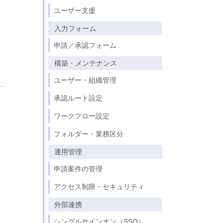
パスワードセンター
ユーザー支援
kintone連携
入力フォーム
からの申請
クラウドサイン連携
見積書、注文書
申請／承認フォーム
FUJIFILM IWpro連携
学校法人北里研究所 様
構築・メンテナンス
駅探連携（経路検索・交通費）
Webhook
ユーザー・組織管理
承認ルート設定
ワークフロー設定
フォルダー・業務区分
運用管理
申請案件の管理
アクセス制限・セキュリティ
外部連携
シングルサインオン（SSO）