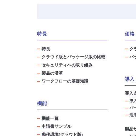
特長
価格
特長
ク
クラウド版とパッケージ版の比較
パ
セキュリティへの取り組み
製品の沿革
導入
ワークフローの基礎知識
導入
導
機能
パ
活
機能一覧
申請書サンプル
製品
動作環境(クラウド版)