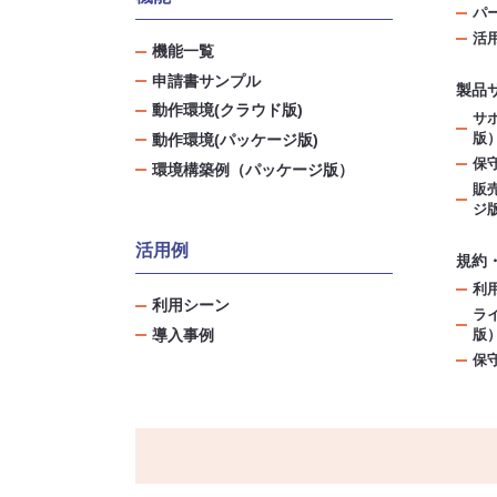
パ
活
機能一覧
申請書サンプル
製品
動作環境(クラウド版)
サ
版
動作環境(パッケージ版)
保
環境構築例（パッケージ版）
販
ジ
活用例
規約
利
利用シーン
ラ
導入事例
版
保