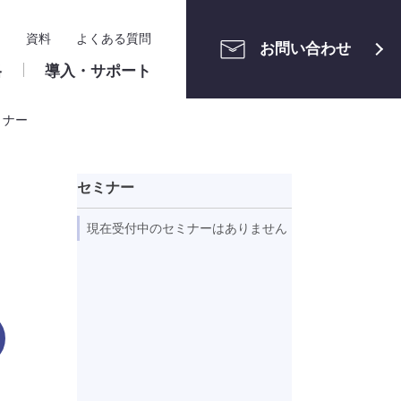
ー
資料
よくある質問
お問い合わせ
格
導入・サポート
ミナー
メンテナン
ご利用中の方へ
運用管理
セミナー
ユーザーサポートサイト
申請案件の管理
・組織管理
ワークフロー構築相談会
アクセス制限・セキュリ
現在受付中のセミナーはありません
ティ
ト設定
クラウド版
ロー設定
ユーザーマニュアル（申請者・承認
識
算
株式会社ホンダモビリティ南
情報システム関連
ー・業務区分
者）
関東 様
リファレンスマニュアル（管理者）
メンテナンス情報
パッケージ版