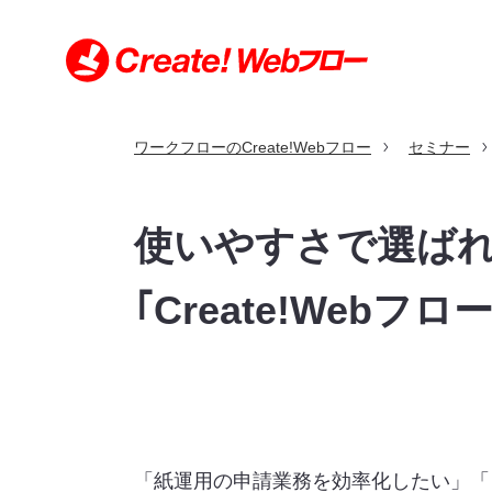
ワークフローのCreate!Webフロー
セミナー
特長
機能
利用シーン
導入事例
価格
導入・サポート
お問い合わせ
使いやすさで選ば
導入・サポートトップ
お問い合わせトップ
利用シーントップ
導入事例トップ
特長トップ
機能トップ
価格トップ
｢Create!Web
クラウド版とパッケージ版の比較
申請書サンプル
規約・契約条項
セキュリティへの取り組み
動作環境（クラウド版）
製品の沿革
動作環境（パッケージ版）
環境構築例（パッケージ版）
「紙運用の申請業務を効率化したい」「