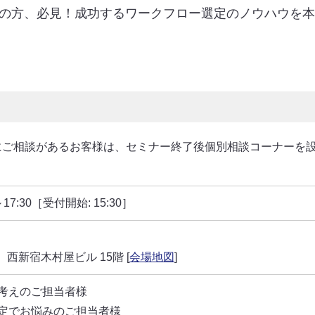
認証・ポータル連携
データ連携
の方、必見！成功するワークフロー選定のノウハウを本
シングルサインオン（SSO）
データベース連携
ポートレット表示
自動申請／外部システム
店舗からの申請
工場への申請
SharePointとの連携
決裁データ出力
イノチオホールディングス株
エステー株式会社 様
サイボウズグループウェアとの連携
ユーザー情報連携
式会社 様
API連携
通知
にご相談があるお客様は、セミナー終了後個別相談コーナーを
Teams連携
0～17:30［受付開始: 15:30］
 西新宿木村屋ビル 15階 [
会場地図
]
考えのご担当者様
定でお悩みのご担当者様