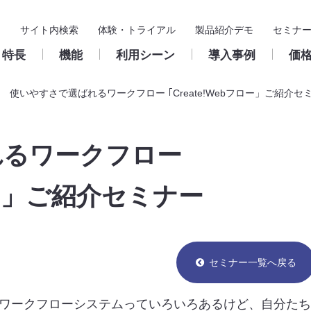
サイト内検索
体験・トライアル
製品紹介デモ
セミナ
特長
機能
利用シーン
導入事例
価
使いやすさで選ばれるワークフロー ｢Create!Webフロー」ご紹介セ
基本機能
導入支援
入力フォーム
製品サポート
構築・
ス
れるワークフロー
申請
導入までの流れ
申請／承認フォーム
クラウド版
ユーザー
承認・決裁
パートナー
申請／承認フォームの作
サポート窓口のご案内
成
フロー」ご紹介セミナー
承認ルー
保管・検索
活用推進サイト
パッケージ版
ワークフ
集計
保守のご案内
鹿児島きもつき農業協同組合
Create!Webフローとは
お問い合わせフォーム
稟議書（決裁伺い）
クラウド版
ワークフローの基礎知
総務諸届／出張費精
浜松商工会議所 様
パッケージ版
よくある質問
フォルダ
ユーザー支援
販売・サポートサイクル
様
セミナー一覧へ戻る
外部連携
ワークフローシステムっていろいろあるけど、自分たち