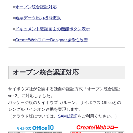
○
オープン統合認証対応
○
帳票データ出力機能拡張
○
ドキュメント確認画面の機能ボタン表示
○
Create!WebフローDesigner操作性改善
オープン統合認証対応
サイボウズ社が公開する独自の認証方式「オープン統合認証
ver.2」に対応しました。
パッケージ版のサイボウズ ガルーン、サイボウズ Officeとの
シングルサインオン連携を実現します。
（クラウド版については、
SAML認証
をご利用ください。）