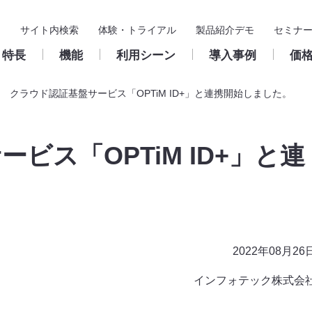
サイト内検索
体験・トライアル
製品紹介デモ
セミナ
特長
機能
利用シーン
導入事例
価
クラウド認証基盤サービス「OPTiM ID+」と連携開始しました。
基本機能
導入支援
入力フォーム
製品サポート
構築・
ス
ビス「OPTiM ID+」と連
申請
導入までの流れ
申請／承認フォーム
クラウド版
ユーザー
承認・決裁
パートナー
申請／承認フォームの作
サポート窓口のご案内
成
承認ルー
保管・検索
活用推進サイト
パッケージ版
ワークフ
集計
保守のご案内
鹿児島きもつき農業協同組合
Create!Webフローとは
お問い合わせフォーム
稟議書（決裁伺い）
クラウド版
ワークフローの基礎知
総務諸届／出張費精
浜松商工会議所 様
パッケージ版
よくある質問
フォルダ
ユーザー支援
販売・サポートサイクル
様
2022年08月26
インフォテック株式会
外部連携