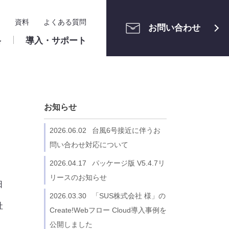
ー
資料
よくある質問
お問い合わせ
格
導入・サポート
メンテナン
ご利用中の方へ
運用管理
お知らせ
ユーザーサポートサイト
申請案件の管理
・組織管理
ワークフロー構築相談会
アクセス制限・セキュリ
2026.06.02
台風6号接近に伴うお
ティ
ト設定
クラウド版
問い合わせ対応について
ロー設定
ユーザーマニュアル（申請者・承認
識
算
株式会社ホンダモビリティ南
情報システム関連
2026.04.17
パッケージ版 V5.4.7リ
ー・業務区分
者）
関東 様
リースのお知らせ
リファレンスマニュアル（管理者）
日
2026.03.30
「SUS株式会社 様」の
メンテナンス情報
社
Create!Webフロー Cloud導入事例を
パッケージ版
公開しました