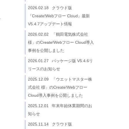
パスワードセンター
2026.02.18
クラウド版
kintone連携
『Create!Webフロー Cloud』最新
イ
からの申請
クラウドサイン連携
V5.4.7アップデート情報
見積書、注文書
FUJIFILM IWpro連携
学校法人北里研究所 様
2026.02.02
「鶴田電気株式会社
駅探連携（経路検索・交通費）
様」のCreate!Webフロー Cloud導入
Webhook
事例を公開しました
ト
2026.01.27
パッケージ版 V5.4.6リ
リースのお知らせ
イ
2025.12.09
「ウエットマスター株
式会社 様」のCreate!Webフロー
Cloud導入事例を公開しました
2025.12.01
年末年始休業期間のお
知らせ
2025.11.14
クラウド版