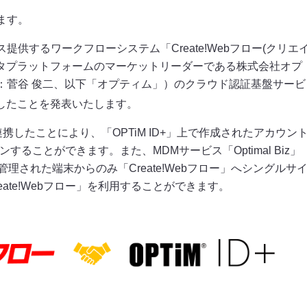
認証・ポータル連携
データ連携
ます。
シングルサインオン（SSO）
データベース連携
供するワークフローシステム「Create!Webフロー(クリエ
ポートレット表示
自動申請／外部システム
店舗からの申請
工場への申請
データプラットフォームのマーケットリーダーである株式会社オプ
SharePointとの連携
決裁データ出力
イノチオホールディングス株
エステー株式会社 様
：菅谷 俊二、以下「オプティム」）のクラウド認証基盤サービ
サイボウズグループウェアとの連携
ユーザー情報連携
式会社 様
開始したことを発表いたします。
API連携
通知
＋」に連携したことにより、「OPTiM ID+」上で作成されたアカウン
Teams連携
ンすることができます。また、MDMサービス「Optimal Biz」
」で管理された端末からのみ「Create!Webフロー」へシングルサ
ate!Webフロー」を利用することができます。