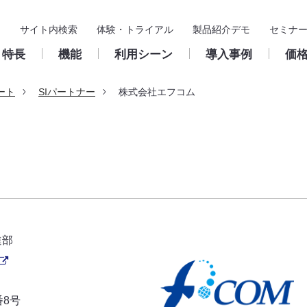
サイト内検索
体験・トライアル
製品紹介デモ
セミナ
特長
機能
利用シーン
導入事例
価
ート
SIパートナー
株式会社エフコム
基本機能
導入支援
入力フォーム
製品サポート
構築・
ス
申請
導入までの流れ
申請／承認フォーム
クラウド版
ユーザー
承認・決裁
パートナー
申請／承認フォームの作
サポート窓口のご案内
成
承認ルー
保管・検索
活用推進サイト
パッケージ版
ワークフ
集計
保守のご案内
鹿児島きもつき農業協同組合
Create!Webフローとは
お問い合わせフォーム
稟議書（決裁伺い）
クラウド版
ワークフローの基礎知
総務諸届／出張費精
浜松商工会議所 様
パッケージ版
よくある質問
フォルダ
ユーザー支援
販売・サポートサイクル
様
進部
外部連携
番8号