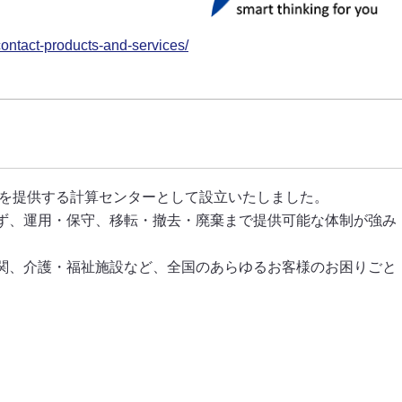
認証・ポータル連携
データ連携
シングルサインオン（SSO）
データベース連携
contact-products-and-services/
ポートレット表示
自動申請／外部システム
店舗からの申請
工場への申請
SharePointとの連携
決裁データ出力
イノチオホールディングス株
エステー株式会社 様
サイボウズグループウェアとの連携
ユーザー情報連携
式会社 様
API連携
通知
Teams連携
理を提供する計算センターとして設立いたしました。
ず、運用・保守、移転・撤去・廃棄まで提供可能な体制が強み
関、介護・福祉施設など、全国のあらゆるお客様のお困りごと