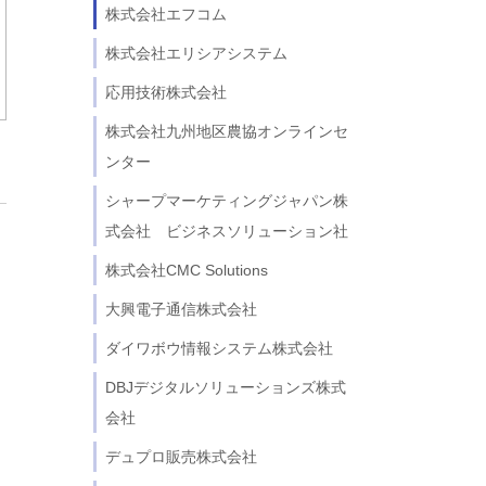
パスワードセンター
株式会社エフコム
kintone連携
株式会社エリシアシステム
からの申請
クラウドサイン連携
見積書、注文書
応用技術株式会社
FUJIFILM IWpro連携
学校法人北里研究所 様
株式会社九州地区農協オンラインセ
駅探連携（経路検索・交通費）
ンター
Webhook
シャープマーケティングジャパン株
式会社 ビジネスソリューション社
株式会社CMC Solutions
大興電子通信株式会社
ダイワボウ情報システム株式会社
DBJデジタルソリューションズ株式
会社
デュプロ販売株式会社