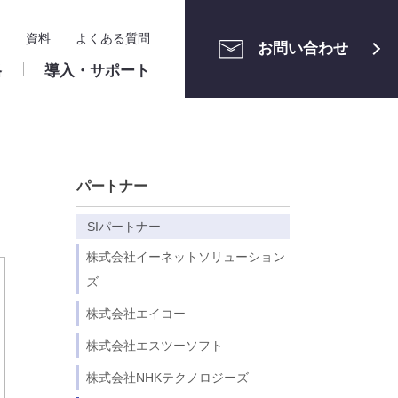
ー
資料
よくある質問
お問い合わせ
格
導入・サポート
メンテナン
ご利用中の方へ
運用管理
パートナー
ユーザーサポートサイト
申請案件の管理
・組織管理
ワークフロー構築相談会
アクセス制限・セキュリ
SIパートナー
ティ
ト設定
クラウド版
株式会社イーネットソリューション
ロー設定
ユーザーマニュアル（申請者・承認
識
算
株式会社ホンダモビリティ南
情報システム関連
ズ
ー・業務区分
者）
関東 様
株式会社エイコー
リファレンスマニュアル（管理者）
メンテナンス情報
株式会社エスツーソフト
パッケージ版
株式会社NHKテクノロジーズ