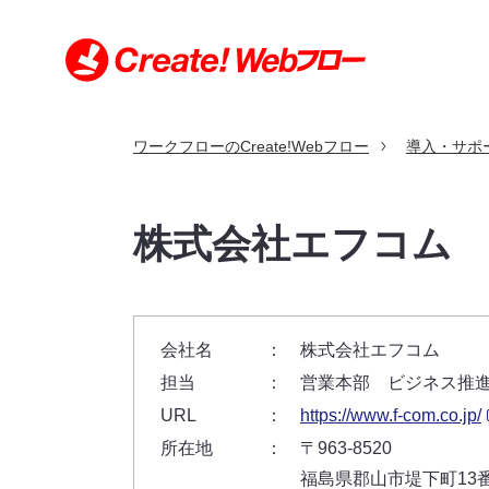
ワークフローのCreate!Webフロー
導入・サポ
特長
機能
利用シーン
導入事例
価格
導入・サポート
お問い合わせ
株式会社エフコム
導入・サポートトップ
お問い合わせトップ
利用シーントップ
導入事例トップ
特長トップ
機能トップ
価格トップ
会社名
：
株式会社エフコム
クラウド版とパッケージ版の比較
申請書サンプル
規約・契約条項
担当
：
営業本部 ビジネス推
セキュリティへの取り組み
動作環境（クラウド版）
URL
：
https://www.f-com.co.jp/
製品の沿革
動作環境（パッケージ版）
環境構築例（パッケージ版）
所在地
：
〒963-8520
福島県郡山市堤下町13