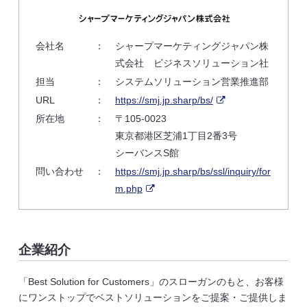
会社名
：
シャープマーケティングジャパン株
式会社 ビジネスソリューション社
担当
：
システムソリューション営業推進部
URL
：
https://smj.jp.sharp/bs/
所在地
：
〒105-0023
東京都港区芝浦1丁目2番3号
シーバンスS館
問い合わせ
：
https://smj.jp.sharp/bs/ssl/inquiry/for
m.php
企業紹介
「Best Solution for Customers」のスローガンのもと、お客様
にワンストップでベストソリューションをご提案・ご提供しま